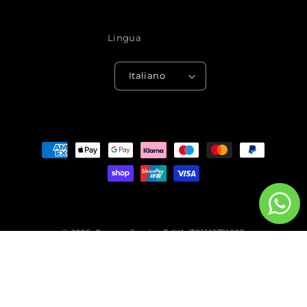
Lingua
Italiano
Metodi
di
pagamento
© 2026,
Camera Service
P.IVA IT01612721009
Informativa sulla privacy
Recapiti
Informativa sui rimborsi
Termini e condizioni del servizio