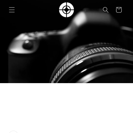
Vai
direttamente
Carrello
ai contenuti
Passa alle
informazioni
sul prodotto