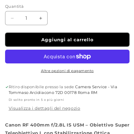
Quantità
Diminuisci
Aumenta
quantità
quantità
per
per
Canon
Canon
Aggiungi al carrello
RF
RF
400mm
400mm
f/2.8L
f/2.8L
IS
IS
USM
USM
Altre opzioni di pagamento
Ritiro disponibile presso la sede
Camera Service - Via
Tommaso Arcidiacono 72D 00178 Roma RM
Di solito pronto in 5 o più giorni
Visualizza i dettagli del negozio
Canon RF 400mm f/2.8L IS USM – Obiettivo Super
Teleobiettivo L con Stabilizzazione Ottica