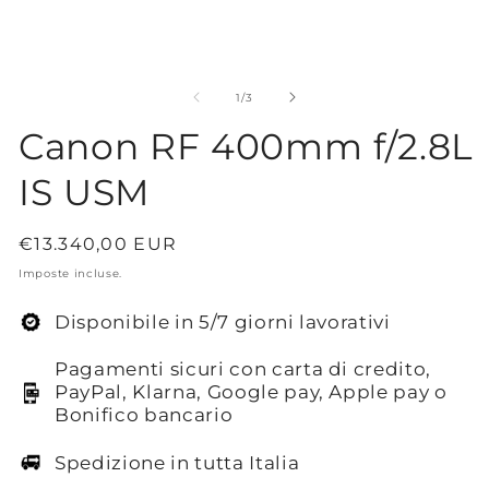
in
finestra
modale
su
1
/
3
Canon RF 400mm f/2.8L
IS USM
Prezzo
€13.340,00 EUR
di
Imposte incluse.
listino
Disponibile in 5/7 giorni lavorativi
Pagamenti sicuri con carta di credito,
PayPal, Klarna, Google pay, Apple pay o
Bonifico bancario
Spedizione in tutta Italia